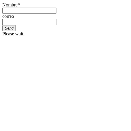
Nombre
*
correo
Send
Please wait...