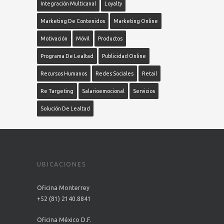
Integración Multicanal
Loyalty
Marketing De Contenidos
Marketing Online
Motivación
Móvil
Productos
Programa De Lealtad
Publicidad Online
Recursos Humanos
Redes Sociales
Retail
Re Targeting
Salarioemocional
Servicios
Solución De Lealtad
UBICACIONES
Oficina Monterrey
+52 (81) 2140.8841
Oficina México D.F.