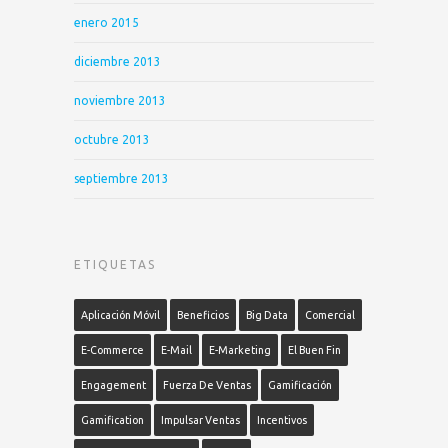
enero 2015
diciembre 2013
noviembre 2013
octubre 2013
septiembre 2013
ETIQUETAS
Aplicación Móvil
Beneficios
Big Data
Comercial
E-Commerce
E-Mail
E-Marketing
El Buen Fin
Engagement
Fuerza De Ventas
Gamificación
Gamification
Impulsar Ventas
Incentivos