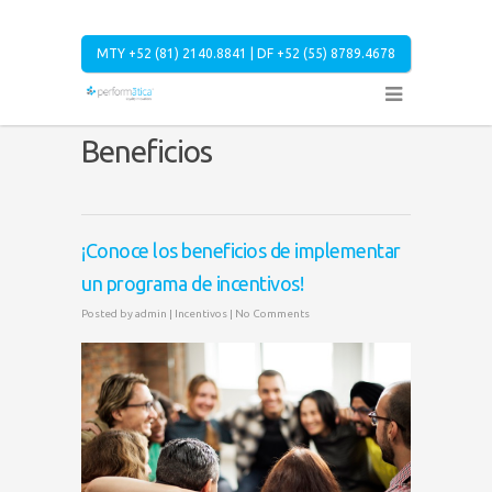
MTY +52 (81) 2140.8841 | DF +52 (55) 8789.4678
Beneficios
¡Conoce los beneficios de implementar
un programa de incentivos!
Posted by
admin
|
Incentivos
|
No Comments