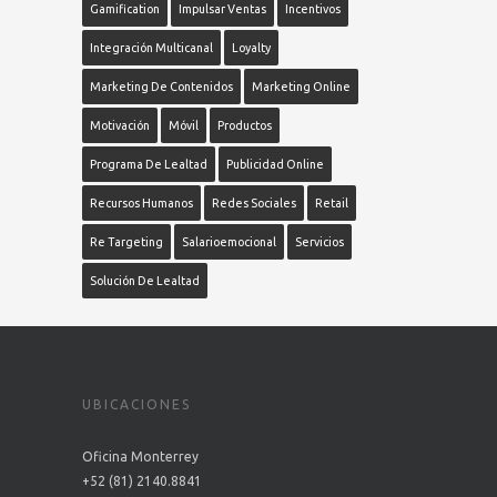
Gamification
Impulsar Ventas
Incentivos
Integración Multicanal
Loyalty
Marketing De Contenidos
Marketing Online
Motivación
Móvil
Productos
Programa De Lealtad
Publicidad Online
Recursos Humanos
Redes Sociales
Retail
Re Targeting
Salarioemocional
Servicios
Solución De Lealtad
UBICACIONES
Oficina Monterrey
+52 (81) 2140.8841