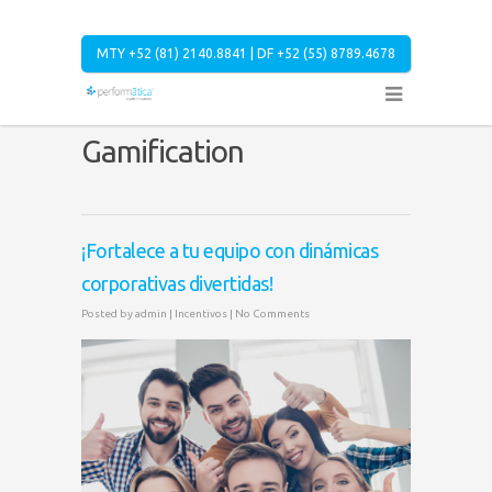
MTY +52 (81) 2140.8841 | DF +52 (55) 8789.4678
Gamification
¡Fortalece a tu equipo con dinámicas
corporativas divertidas!
Posted by
admin
|
Incentivos
|
No Comments