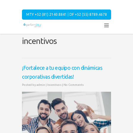
MTY +52 (81) 2140.8841 | DF +52 (55) 8789.4678
incentivos
¡Fortalece a tu equipo con dinámicas
corporativas divertidas!
Posted by
admin
|
Incentivos
|
No Comments