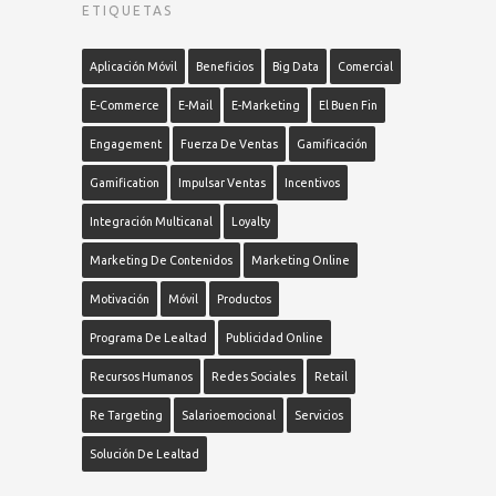
ETIQUETAS
Aplicación Móvil
Beneficios
Big Data
Comercial
E-Commerce
E-Mail
E-Marketing
El Buen Fin
Engagement
Fuerza De Ventas
Gamificación
Gamification
Impulsar Ventas
Incentivos
Integración Multicanal
Loyalty
Marketing De Contenidos
Marketing Online
Motivación
Móvil
Productos
Programa De Lealtad
Publicidad Online
Recursos Humanos
Redes Sociales
Retail
Re Targeting
Salarioemocional
Servicios
Solución De Lealtad