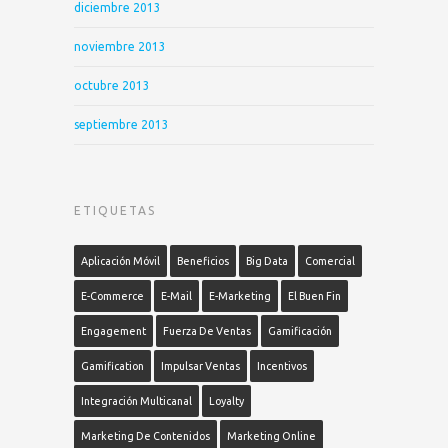
diciembre 2013
noviembre 2013
octubre 2013
septiembre 2013
ETIQUETAS
Aplicación Móvil
Beneficios
Big Data
Comercial
E-Commerce
E-Mail
E-Marketing
El Buen Fin
Engagement
Fuerza De Ventas
Gamificación
Gamification
Impulsar Ventas
Incentivos
Integración Multicanal
Loyalty
Marketing De Contenidos
Marketing Online