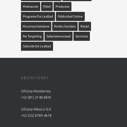
Motivación
Móvil
Productos
Programa De Lealtad
Publicidad Online
Recursos Humanos
Redes Sociales
Retail
Re Targeting
Salarioemocional
Servicios
Solución De Lealtad
UBICACIONES
Oficina Monterrey
+52 (81) 2140.8841
Oficina México D.F.
+52 (55) 8789.4678