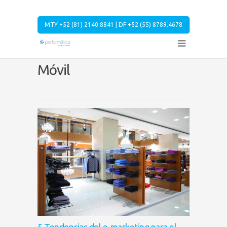
MTY +52 (81) 2140.8841 | DF +52 (55) 8789.4678
Móvil