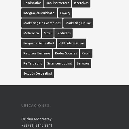
Gamification
Impulsar Ventas
Incentivos
Integración Multicanal
Loyalty
Marketing De Contenidos
Marketing Online
Motivación
Móvil
Productos
Programa De Lealtad
Publicidad Online
Recursos Humanos
Redes Sociales
Retail
Re Targeting
Salarioemocional
Servicios
Solución De Lealtad
UBICACIONES
Oficina Monterrey
+52 (81) 2140.8841