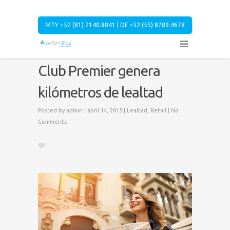
MTY +52 (81) 2140.8841 | DF +52 (55) 8789.4678
Club Premier genera
kilómetros de lealtad
Posted by
admin
| abril 14, 2015 |
Lealtad
,
Retail
|
No
Comments