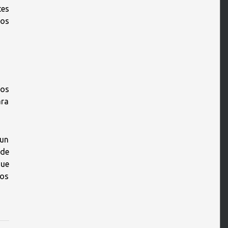
tes
los
hos
ara
 un
 de
que
ros