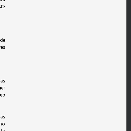
ste
 de
res
das
ner
reo
las
 no
 la