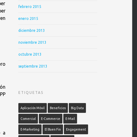
ber
febrero 2015
ber
ren
enero 2015
diciembre 2013
noviembre 2013
octubre 2013
ero
septiembre 2013
ión
ETIQUETAS
APP
Aplicación Móvil
Beneficios
Big Data
Comercial
E-Commerce
E-Mail
E-Marketing
El Buen Fin
Engagement
é a