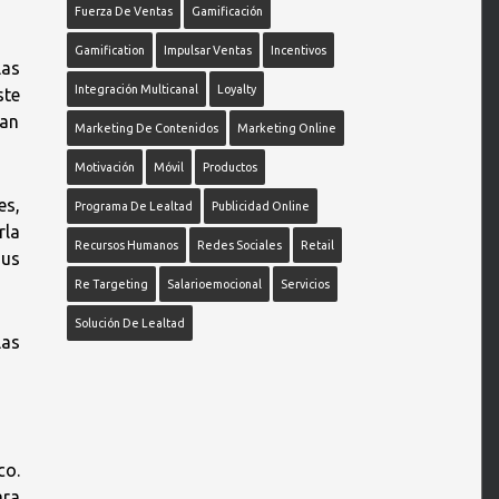
Fuerza De Ventas
Gamificación
Gamification
Impulsar Ventas
Incentivos
las
Integración Multicanal
Loyalty
ste
ían
Marketing De Contenidos
Marketing Online
Motivación
Móvil
Productos
es,
Programa De Lealtad
Publicidad Online
rla
Recursos Humanos
Redes Sociales
Retail
sus
Re Targeting
Salarioemocional
Servicios
Solución De Lealtad
las
co.
ara