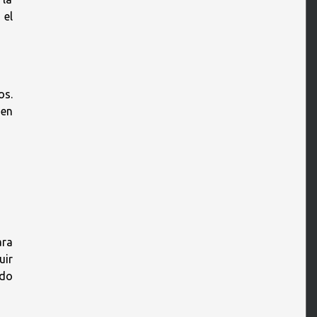
 el
os.
den
ara
uir
odo