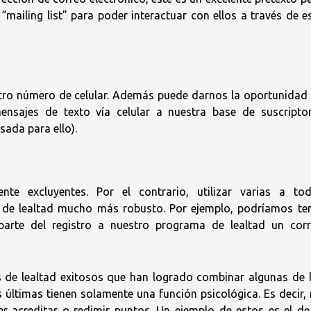
 “mailing list” para poder interactuar con ellos a través de e
tro número de celular. Además puede darnos la oportunidad
nsajes de texto vía celular a nuestra base de suscripto
sada para ello).
e excluyentes. Por el contrario, utilizar varias a to
 de lealtad mucho más robusto. Por ejemplo, podríamos te
 parte del registro a nuestro programa de lealtad un cor
 de lealtad exitosos que han logrado combinar algunas de 
as últimas tienen solamente una función psicológica. Es decir,
er acreditar o redimir puntos. Un ejemplo de estos es el de